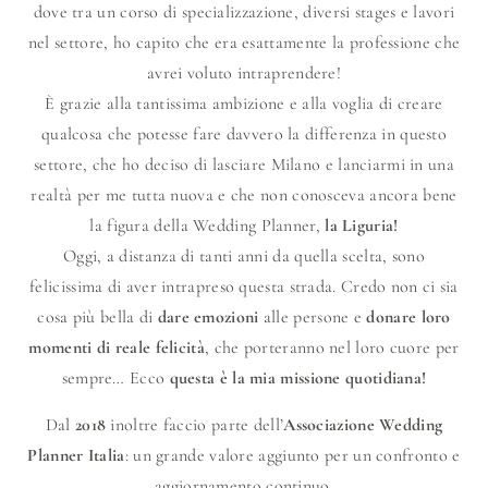
dove tra un corso di specializzazione, diversi stages e lavori
nel settore, ho capito che era esattamente la professione che
avrei voluto intraprendere!
È grazie alla tantissima ambizione e alla voglia di creare
qualcosa che potesse fare davvero la differenza in questo
settore, che ho deciso di lasciare Milano e lanciarmi in una
realtà per me tutta nuova e che non conosceva ancora bene
la figura della Wedding Planner,
la Liguria!
Oggi, a distanza di tanti anni da quella scelta, sono
felicissima di aver intrapreso questa strada. Credo non ci sia
cosa più bella di
dare emozioni
alle persone e
donare loro
momenti di reale felicità
, che porteranno nel loro cuore per
sempre… Ecco
questa è la mia missione quotidiana!
Dal
2018
inoltre faccio parte dell’
Associazione Wedding
Planner Italia
: un grande valore aggiunto per un confronto e
aggiornamento continuo.