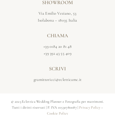
SHOWROOM
Via Emilio Veziano, 53
Isolabona – 18035 Italia
CHIAMA
+39 0184 20 81 48
+39 392 43 55 409
SCRIVI
gramittoricci@ecletticamc.it
© 2023 Eclettica Wedding Planner e Fotografia per matrimoni.
Tutti i diritti riservati | P. IVA 01530780087 |
Privacy Policy
–
Cookie Policy